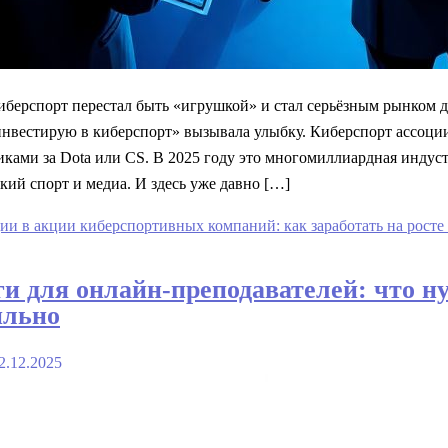
берспорт перестал быть «игрушкой» и стал серьёзным рынком д
 инвестирую в киберспорт» вызывала улыбку. Киберспорт ассоци
ками за Dota или CS. В 2025 году это многомиллиардная индуст
кий спорт и медиа. И здесь уже давно […]
ии в акции киберспортивных компаний: как заработать на росте
и для онлайн-преподавателей: что ну
ильно
2.12.2025