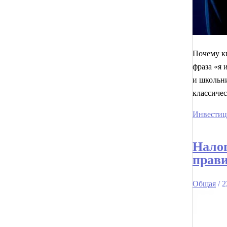
Почему ки
фраза «я
и школьни
классичес
Инвестиц
Налог
прав
Общая
/
2