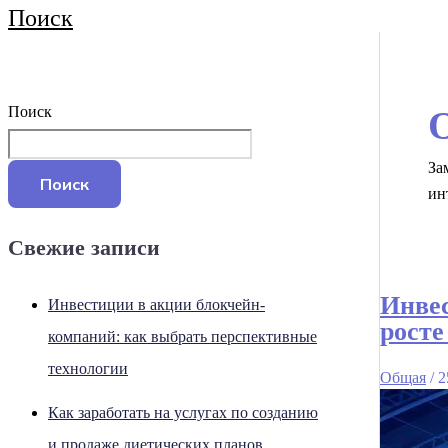
Поиск
Поиск
За
Поиск
ин
Свежие записи
Инвес
Инвестиции в акции блокчейн-
росте
компаний: как выбрать перспективные
технологии
Общая
/
2
Как заработать на услугах по созданию
и продаже диетических планов