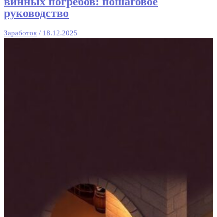
винных погребов: пошаговое
руководство
Заработок
/
18.12.2025