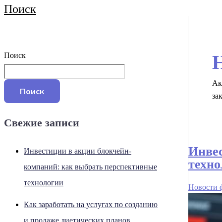
Поиск
Поиск
Ак
Поиск
за
Свежие записи
Инвес
Инвестиции в акции блокчейн-
техно
компаний: как выбрать перспективные
технологии
Новости 
Как заработать на услугах по созданию
и продаже диетических планов