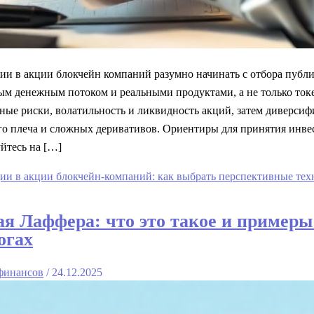
ии в акции блокчейн компаний разумно начинать с отбора публи
м денежным потоком и реальными продуктами, а не только токе
ные риски, волатильность и ликвидность акций, затем диверсиф
го плеча и сложных деривативов. Ориентиры для принятия инве
йтесь на […]
ии в акции блокчейн-компаний: как выбрать перспективные те
я Лаффера: что это такое и пример
огах
финансов
/
24.12.2025