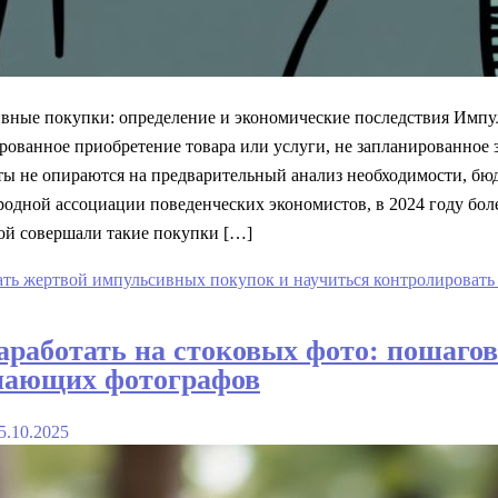
вные покупки: определение и экономические последствия Импул
ованное приобретение товара или услуги, не запланированное з
ты не опираются на предварительный анализ необходимости, бю
дной ассоциации поведенческих экономистов, в 2024 году боле
ой совершали такие покупки […]
ать жертвой импульсивных покупок и научиться контролировать
аработать на стоковых фото: пошагов
нающих фотографов
5.10.2025