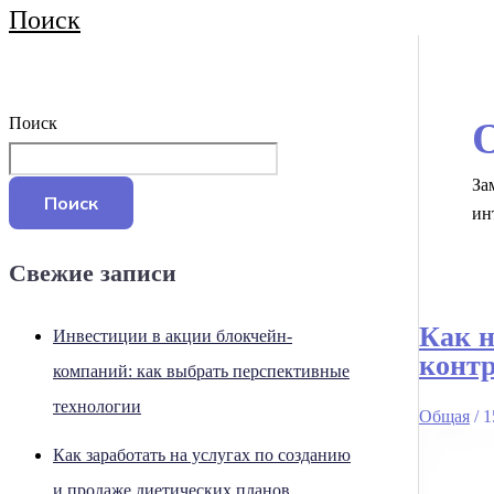
Поиск
Поиск
За
Поиск
ин
Свежие записи
Как н
Инвестиции в акции блокчейн-
контр
компаний: как выбрать перспективные
технологии
Общая
/
1
Как заработать на услугах по созданию
и продаже диетических планов