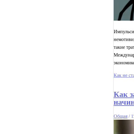
Импульси
немотивир
такие тра
Междунаро
экономик
Как не ст
Как з
начи
Общая
/
1