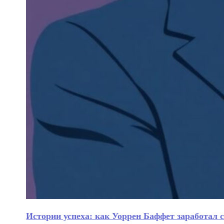
Истории успеха: как Уоррен Баффет заработал