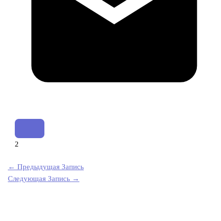
2
←
Предыдущая Запись
Следующая Запись
→