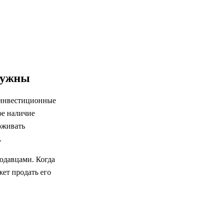
 нужны
 инвестиционные
ое наличие
рживать
.
одавцами. Когда
жет продать его