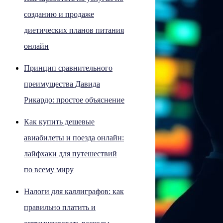
созданию и продаже
диетических планов питания
онлайн
Принцип сравнительного
преимущества Давида
Рикардо: простое объяснение
Как купить дешевые
авиабилеты и поезда онлайн:
лайфхаки для путешествий
по всему миру
Налоги для каллиграфов: как
правильно платить и