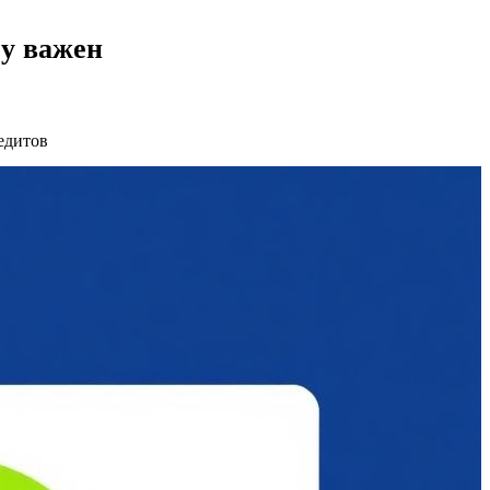
у важен
едитов