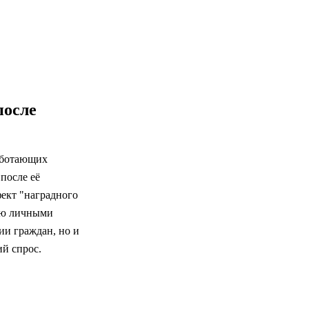
после
аботающих
после её
ект "наградного
нию личными
ии граждан, но и
ий спрос.