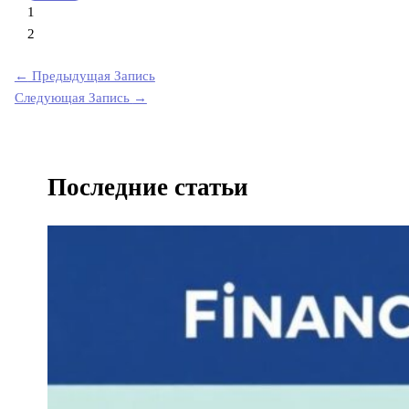
1
2
←
Предыдущая Запись
Следующая Запись
→
Последние статьи