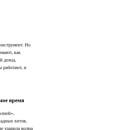
-инструмент. Но
имают, как
й доход.
ы работают, и
мое время
олией»,
адных хитов,
ые ударила волна