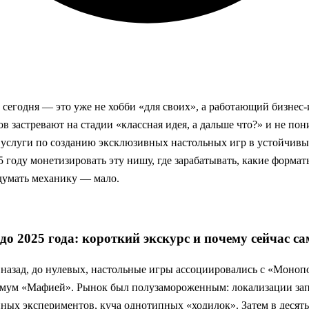
 сегодня — это уже не хобби «для своих», а работающий бизнес
в застревают на стадии «классная идея, а дальше что?» и не пон
 услуги по созданию эксклюзивных настольных игр в устойчивы
25 году монетизировать эту нишу, где зарабатывать, какие формат
думать механику — мало.
о 2025 года: короткий экскурс и почему сейчас са
 назад, до нулевых, настольные игры ассоциировались с «Моноп
мум «Мафией». Рынок был полузамороженным: локализации зап
ных экспериментов, куча однотипных «ходилок». Затем в десят