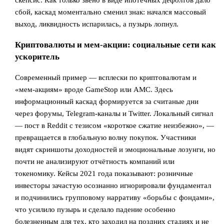
скепсис. Как только звено в виде ипотечных дефолтов дало
сбой, каскад моментально сменил знак: начался массовый
выход, ликвидность испарилась, а пузырь лопнул.
Криптовалюты и мем‑акции: социальные сети как
ускоритель
Современный пример — всплески по криптовалютам и
«мем‑акциям» вроде GameStop или AMC. Здесь
информационный каскад формируется за считаные дни
через форумы, Telegram‑каналы и Twitter. Локальный сигнал
— пост в Reddit с тезисом «короткое сжатие неизбежно», —
превращается в глобальную волну покупок. Участники
видят скриншоты доходностей и эмоциональные лозунги, но
почти не анализируют отчётность компаний или
токеномику. Кейсы 2021 года показывают: розничные
инвесторы зачастую осознанно игнорировали фундаментал
и подчинились групповому нарративу «борьбы с фондами»,
что усилило пузырь и сделало падение особенно
болезненным для тех, кто заходил на поздних стадиях и не