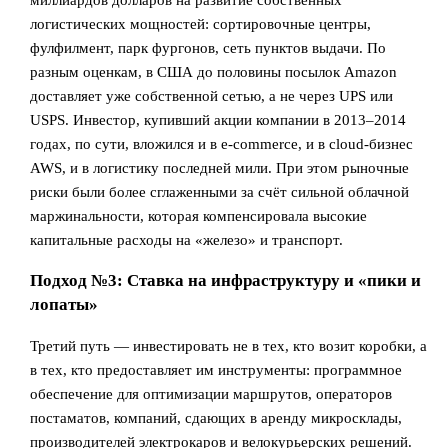
миллиардов долларов на развитие собственных
логистических мощностей: сортировочные центры,
фулфилмент, парк фургонов, сеть пунктов выдачи. По
разным оценкам, в США до половины посылок Amazon
доставляет уже собственной сетью, а не через UPS или
USPS. Инвестор, купивший акции компании в 2013–2014
годах, по сути, вложился и в e‑commerce, и в cloud‑бизнес
AWS, и в логистику последней мили. При этом рыночные
риски были более сглаженными за счёт сильной облачной
маржинальности, которая компенсировала высокие
капитальные расходы на «железо» и транспорт.
Подход №3: Ставка на инфраструктуру и «пики и
лопаты»
Третий путь — инвестировать не в тех, кто возит коробки, а
в тех, кто предоставляет им инструменты: программное
обеспечение для оптимизации маршрутов, операторов
постаматов, компаний, сдающих в аренду микросклады,
производителей электрокаров и велокурьерских решений.